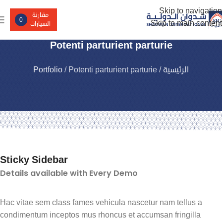
Skip to navigation
مقارنة
0
Skip to main content
السيارات
Potenti parturient parturie
الرئيسية
/
Potenti parturient parturie
/
Portfolio
Sticky Sidebar
Details available with Every Demo
Hac vitae sem class fames vehicula nascetur nam tellus a
condimentum inceptos mus rhoncus et accumsan fringilla