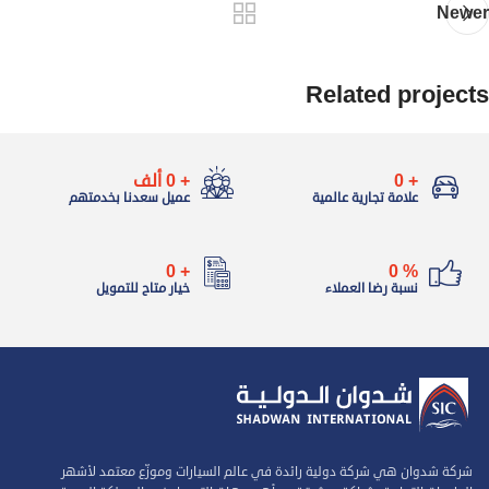
Newer
Related projects
+
0
+
0
ألف
Imperdiet mauris a nontin
Accessories
علامة تجارية عالمية
عميل سعدنا بخدمتهم
0
+
0
%
نسبة رضا العملاء
خيار متاح للتمويل
شركة شدوان هي شركة دولية رائدة في عالم السيارات وموزّع معتمد لأشهر