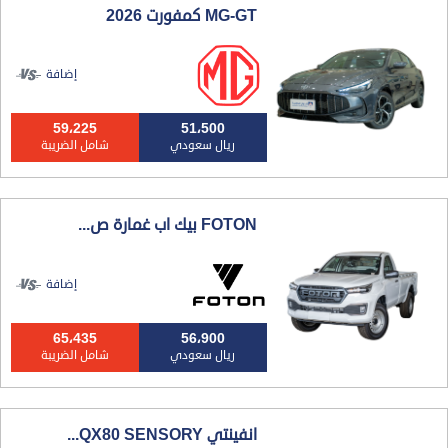
MG-GT كمفورت 2026
إضافة
59،225
51،500
ريال سعودي
شامل الضريبة
FOTON بيك اب غمارة ص...
إضافة
65،435
56،900
ريال سعودي
شامل الضريبة
انفينتي QX80 SENSORY...