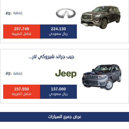
إضافة
257،749
224،130
ريال سعودي
شامل الضريبة
جيب جراند شيروكي لار...
إضافة
157،550
137،000
ريال سعودي
شامل الضريبة
عرض جميع السيارات