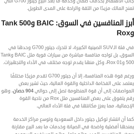
جانب الاهتمام بخدمات ضمان وخدمة ما بعد البيع جيتور G700 التي
تمنح المالك مزيدًا من الثقة والراحة على المدى الطويل.
أبرز المنافسين في السوق: BAIC وTank 500
وRox
في فئة الـSUV الصينية الكبيرة، لا تتحرك جيتور G700 وحدها في
السوق، بل تواجه منافسة مباشرة من سيارات قوية مثل BAIC وTank
500 وRox 01، وكل منها يقدم توجه مختلف في الأداء والتجهيزات.
ورغم قوة هذه المنافسة، إلا أن جيتور G700 تقدم مزيجًا مختلفًا
يعتمد على الفخامة الداخلية والقوة العالية، حيث تشير بعض
المواصفات إلى أن قوة المنظومة تصل إلى حوالي
904 حصان
، وهو
رقم يتفوق على بعض المنافسين مثل Rox من ناحية القوة
الإجمالية، مما يعزز مكانتها في فئة الأداء العالي.
كما أن انتشار توكيل جيتور داخل السعودية وتوسع مراكز الخدمة
يمنحها أفضلية واضحة في الصيانة وخدمات ما بعد البيع مقارنة