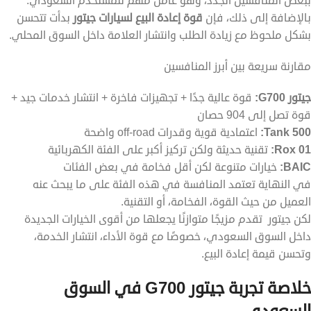
ببعض المنافسين الجدد، وهو عامل مهم للمستخدم السعودي.
بالإضافة إلى ذلك، فإن
قوة إعادة البيع لسيارات جيتور
بدأت تتحسن
بشكل ملحوظ مع زيادة الطلب وانتشار العلامة داخل السوق المحلي.
مقارنة سريعة بين أبرز المنافسين
جيتور G700:
قوة عالية جدًا + تجهيزات فاخرة + انتشار خدمات جيد +
قوة تصل إلى 904 حصان
Tank 500:
اعتمادية قوية وقدرات off-road واضحة
Rox 01:
تقنية حديثة ولكن تركيز أكبر على الفئة الكهربائية
BAIC:
خيارات متنوعة لكن أقل فخامة في بعض الفئات
في النهاية تعتمد المنافسة في هذه الفئة على ما يبحث عنه
العميل من حيث القوة، الفخامة، أو التقنية.
لكن جيتور تقدم مزيجًا متوازنًا يجعلها من أقوى الخيارات الجديدة
داخل السوق السعودي، خصوصًا مع قوة الأداء، انتشار الخدمة،
وتحسن قيمة إعادة البيع.
خلاصة تجربة جيتور G700 في السوق
السعودي