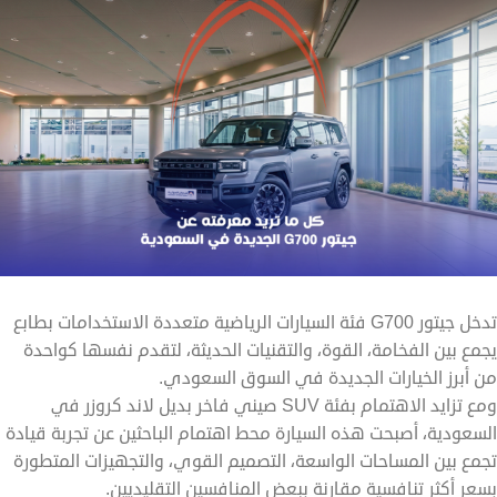
تدخل جيتور G700 فئة السيارات الرياضية متعددة الاستخدامات بطابع
يجمع بين الفخامة، القوة، والتقنيات الحديثة، لتقدم نفسها كواحدة
من أبرز الخيارات الجديدة في السوق السعودي.
ومع تزايد الاهتمام بفئة SUV صيني فاخر بديل لاند كروزر في
السعودية، أصبحت هذه السيارة محط اهتمام الباحثين عن تجربة قيادة
تجمع بين المساحات الواسعة، التصميم القوي، والتجهيزات المتطورة
بسعر أكثر تنافسية مقارنة ببعض المنافسين التقليديين.