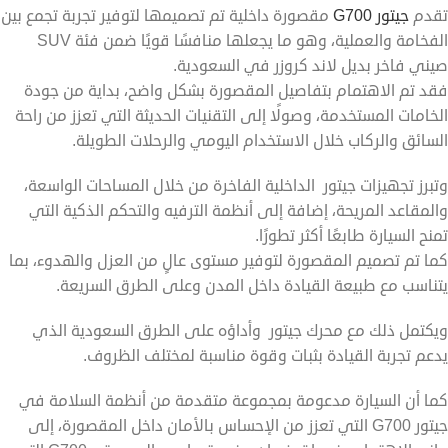
تقدم
جيتور G700
مقصورة داخلية تم تصميمها لتوفير تجربة تجمع بين
الفخامة والعملية، وهو ما يجعلها منافسًا قويًا ضمن فئة SUV
صيني فاخر بديل لاند كروزر في السعودية.
فقد تم الاهتمام بتفاصيل المقصورة بشكل واضح، بداية من جودة
الخامات المستخدمة، وصولًا إلى التقنيات الحديثة التي تعزز من راحة
السائق والركاب خلال الاستخدام اليومي والرحلات الطويلة.
وتبرز تجهيزات جيتور الداخلية الفاخرة من خلال المساحات الواسعة،
والمقاعد المريحة، إضافة إلى أنظمة الترفيه والتحكم الذكية التي
تمنح السيارة طابعًا أكثر تطورًا.
كما تم تصميم المقصورة لتوفير مستوى عالٍ من العزل والهدوء، بما
يتناسب مع طبيعة القيادة داخل المدن وعلى الطرق السريعة.
ويكتمل ذلك مع محرك جيتور وأداؤه على الطرق السعودية الذي
يدعم تجربة القيادة بثبات وقوة مناسبة لمختلف الظروف.
كما أن السيارة مدعومة بمجموعة متقدمة من أنظمة السلامة في
جيتور G700 التي تعزز من الإحساس بالأمان داخل المقصورة، إلى