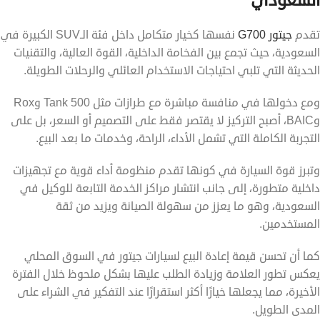
تقدم
جيتور G700
نفسها كخيار متكامل داخل فئة الـSUV الكبيرة في
السعودية، حيث تجمع بين الفخامة الداخلية، القوة العالية، والتقنيات
الحديثة التي تلبي احتياجات الاستخدام العائلي والرحلات الطويلة.
ومع دخولها في منافسة مباشرة مع طرازات مثل Tank 500 وRox
وBAIC، أصبح التركيز لا يقتصر فقط على التصميم أو السعر، بل على
التجربة الكاملة التي تشمل الأداء، الراحة، وخدمات ما بعد البيع.
وتبرز قوة السيارة في كونها تقدم منظومة أداء قوية مع تجهيزات
داخلية متطورة، إلى جانب انتشار مراكز الخدمة التابعة للوكيل في
السعودية، وهو ما يعزز من سهولة الصيانة ويزيد من ثقة
المستخدمين.
كما أن تحسن قيمة إعادة البيع لسيارات جيتور في السوق المحلي
يعكس تطور العلامة وزيادة الطلب عليها بشكل ملحوظ خلال الفترة
الأخيرة، مما يجعلها خيارًا أكثر استقرارًا عند التفكير في الشراء على
المدى الطويل.