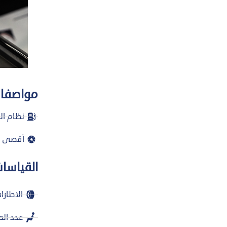
مواصفات
نظام ال
أقصى قو
القياسا
الاطارا
عدد الم