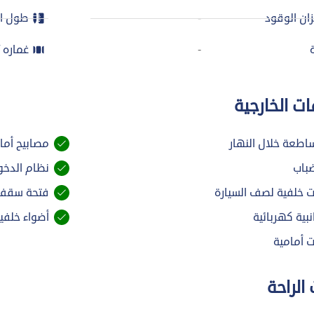
ان الوقود
-
طول ا
-
غماره /
ت الخارجية
اطعة خلال النهار
مصابيح أمامية
باب
نظام الدخو
خلفية لصف السيارة
فتحة سقف ك
نبية كهربائية
أضواء خلفية D
أمامية
الراحة