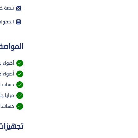
سعة خز
الحمولة
المواصفا
أضواء س
أضواء ض
حساسات 
مرايا جا
حساسات 
تجهيزات 