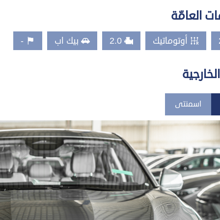
ت العامّة
أوتوماتيك
2.0
بيك اب
-
الخارجية
اسمنتى