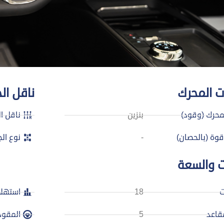
 المحرك
ناقل ال
محرك (وقود)
بنزين
ناقل ا
ة (بالحصان)
-
نوع الج
ت والسعة
ت
18
استهلا
قاعد
5
المقود