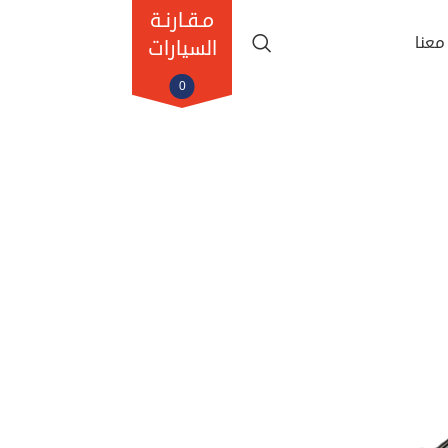
مـقـارنـة
معنا
السيارات
0