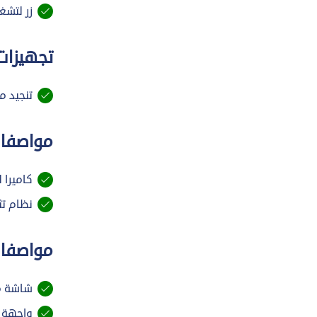
زر لتشغي
تجهيزات
تنجيد م
مواصفات
كاميرا ل
نظام تثبي
مواصفا
شاشة م
واجهة بيانية USB 