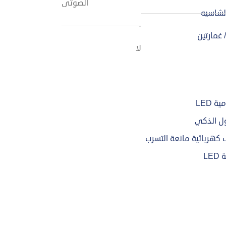
الصوتى
لشاسيه
-
 غمارتين
لا
 LED
ل الذكي
هربائية مانعة التسرب
LE