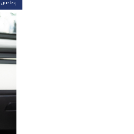
رصاصى و