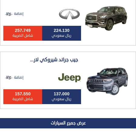
إضافة
257،749
224،130
ريال سعودي
شامل الضريبة
جيب جراند شيروكي لار...
إضافة
157،550
137،000
ريال سعودي
شامل الضريبة
عرض جميع السيارات