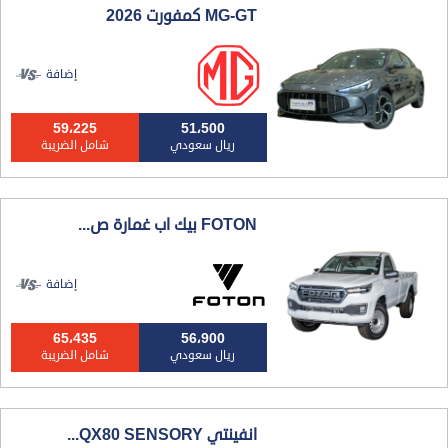
MG-GT كمفورت 2026
إضافة
59،225
51،500
ريال سعودي
شامل الضريبة
FOTON بيك اب غمارة ص...
إضافة
65،435
56،900
ريال سعودي
شامل الضريبة
انفينتي QX80 SENSORY...