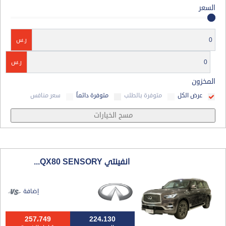
السعر
ر.س
ر.س
المخزون
عرض الكل
متوفرة بالطلب
متوفرة دائماً
سعر منافس
مسح الخيارات
انفينتي QX80 SENSORY...
إضافة
257،749
224،130