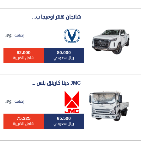
شانجان هنتر اوميجا ب...
إضافة
92،000
80،000
ريال سعودي
شامل الضريبة
JMC دينا كارينق بلس ...
إضافة
75،325
65،500
ريال سعودي
شامل الضريبة