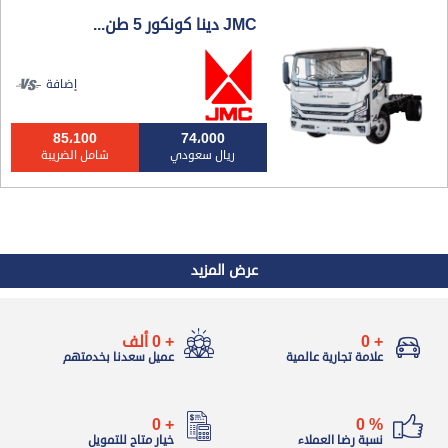
JMC دينا كونكور 5 طن...
إضافة
85،100
74،000
ريال سعودي
شامل الضريبة
عرض المزيد
+
0
+
0
ألف
علامة تجارية عالمية
عميل سعدنا بخدمتهم
0
+
0
%
نسبة رضا العملاء
خيار متاح للتمويل