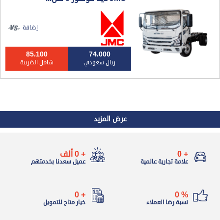
إضافة
85،100
74،000
ريال سعودي
شامل الضريبة
عرض المزيد
+
0
+
0
ألف
علامة تجارية عالمية
عميل سعدنا بخدمتهم
0
+
0
%
نسبة رضا العملاء
خيار متاح للتمويل