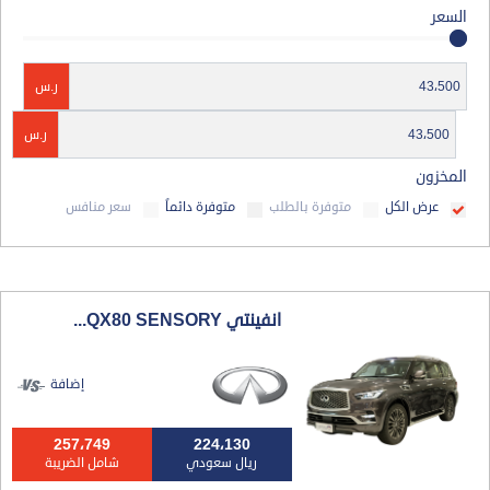
السعر
ر.س
ر.س
المخزون
عرض الكل
متوفرة بالطلب
متوفرة دائماً
سعر منافس
انفينتي QX80 SENSORY...
إضافة
257،749
224،130
ريال سعودي
شامل الضريبة