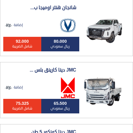
شانجان هنتر اوميجا ب...
إضافة
92،000
80،000
ريال سعودي
شامل الضريبة
JMC دينا كارينق بلس ...
إضافة
75،325
65،500
ريال سعودي
شامل الضريبة
JMC دينا كونكور 5 طن...