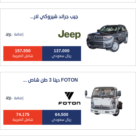
جيب جراند شيروكي لار...
إضافة
157،550
137،000
ريال سعودي
شامل الضريبة
FOTON دينا 3 طن شاص ...
إضافة
74،175
64،500
ريال سعودي
شامل الضريبة