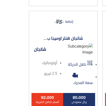
إضافة
شانجان هنتر اوميجا ب...
شانجان
أوتوماتيك
ناقل الحركة
2.5 تيربو
سعة المحرك
92،000
80،000
ريال سعودي
السعر شامل الضريبة