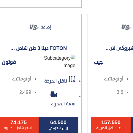
إضافة
يروكي لار...
FOTON دينا 3 طن شاص ...
جيب
فوتون
أوتوماتيك
أوتوماتيك
ناقل الحركة
2.499
3.6
سعة المحرك
74،175
64،500
157،550
السعر شامل الضريبة
ريال سعودي
السعر شامل الضريبة