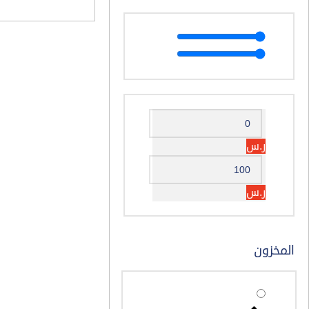
ر.س
ر.س
المخزون