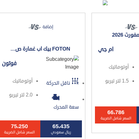
المقارنة
إضافة
FOTON بيك اب غمارة ص...
ام جي
فوتون
أوتوماتيك
1.5 لتر تيربو
أوتوماتيك
ناقل الحركة
2.0 لتر تيربو
سعة المحرك
66،786
السعر شامل الضريبة
75،250
65،435
ريال سعودي
السعر شامل الضريبة