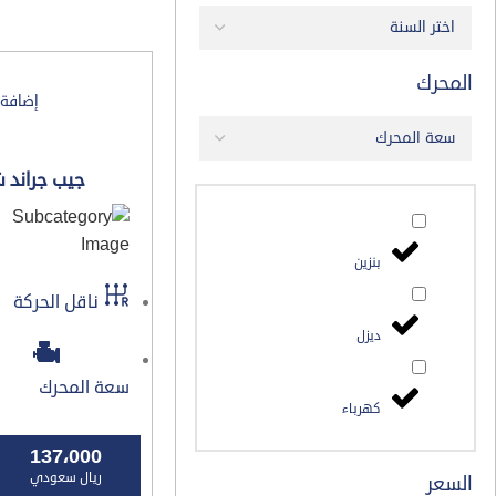
المحرك
إضافة
جيب جراند ش
بنزين
ناقل الحركة
ديزل
سعة المحرك
كهرباء
137،000
ريال سعودي
السعر