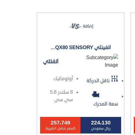
إضافة
انفينتي QX80 SENSORY...
انفنتي
أوتوماتيك
ناقل الحركة
8 سلندر 5.6
سي سي
سعة المحرك
257،749
224،130
ريال سعودي
السعر شامل الضريبة