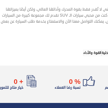
لك الأسباب في تفضيل الشعب السعودي لسيارات الـSUV، فهي لا تُقدر فقط بقوة المحرك وأدائها العالي، ولكن أيضًا بميزاتها
العائلية والتقنيات الحديثة التي تضيف للراحة والأمان أثناء القيادة.فإن كنت من محبي سيارات الـ SUV نقدم لك مجموعة كبيرة من السيارات
 يمكنك التواصل معنا الآن والاستمتاع بخدمة طلب السيارة عن بعض
خلية
القوة والأداء
0
+
0
%
م
نسبة رضا العملاء
خيار متاح للتموي