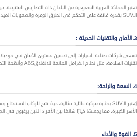
تعتبر المملكة العربية السعودية من البلدان ذات التضاريس المتنوعة، حي
الـSUV بقدرة فائقة على التحكم في الطرق الوعرة والصعوبات الميدانية، مما يجعلها الخيار الأمثل للتنقل في جميع الظروف.
3.الأمان والتقنيات الحديثة :
تقنيات السلامة، مثل نظام الفرامل المانعة للانغلاقABS وأنظمة التحكم في الثبات، مما يجعلها اختيارًا محبوبًا للعائلات السعودية.
4. السعة والراحة:
يُعتبر الـSUV بمثابة مركبة عائلية مثالية، حيث تتيح للركاب الا
الأسر الكبيرة، مما يجعلها خيارًا شائعًا بين الأفراد الذين يرغبون في الجم
5. القوة والأداء