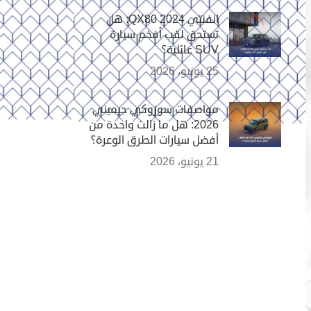
انفنتي QX80 2024: هل
تستحق لقب أفخم سيارة
SUV عائلية؟
25 يونيو، 2026
مواصفات سوزوكي جيميني
2026: هل ما زالت واحدة من
أفضل سيارات الطرق الوعرة؟
21 يونيو، 2026