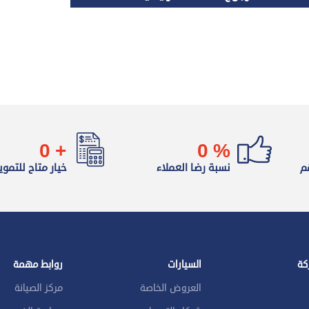
0
+
0
%
م
نسبة رضا العملاء
خيار متاح للتموي
كة
السيارات
روابط مهمة
العروض الخاصة
مركز الصيانة