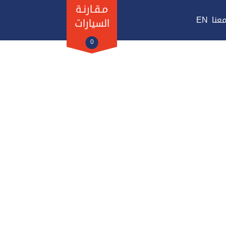
مـقـارنـة
عنا
EN
السيارات
0