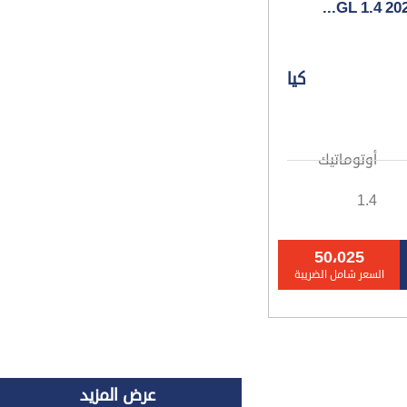
كيا
أوتوماتيك
1.4
50،025
السعر شامل الضريبة
عرض المزيد