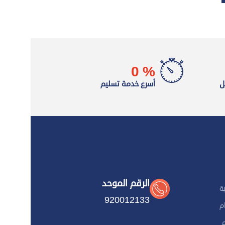
0
%
ل
أسرع خدمة تسليم
الرقم الموحد
ة
920012133
م