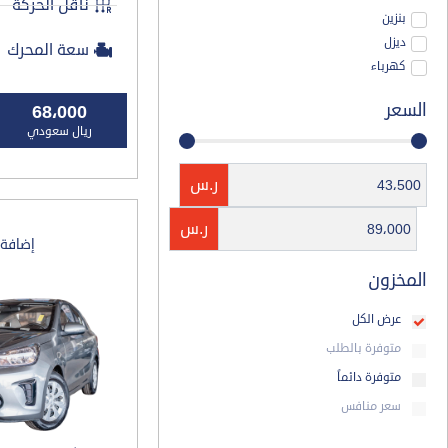
ناقل الحركة
بنزين
ديزل
سعة المحرك
كهرباء
السعر
68،000
ريال سعودي
ر.س
ر.س
إضافة
المخزون
عرض الكل
متوفرة بالطلب
متوفرة دائماً
سعر منافس