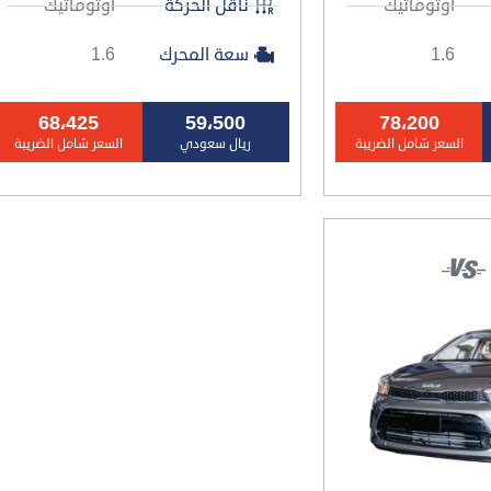
أوتوماتيك
ناقل الحركة
أوتوماتيك
1.6
سعة المحرك
1.6
68،425
59،500
78،200
السعر شامل الضريبة
ريال سعودي
السعر شامل الضريبة