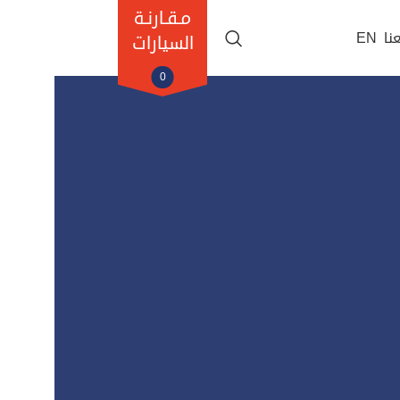
مـقـارنـة
نا
EN
السيارات
0