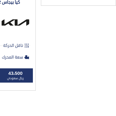
كيا بيجاس GL 1.4 202...
ناقل الحركة
سعة المحرك
43،500
ريال سعودي