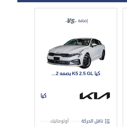
إضافة
كيا K5 2.5 GL بصمه 2...
كيا
ناقل الحركة
أوتوماتيك